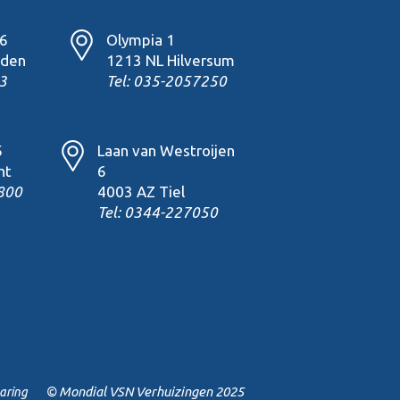
16
Olympia 1
den
1213 NL Hilversum
3
Tel: 035-2057250
5
Laan van Westroijen
ht
6
800
4003 AZ Tiel
Tel: 0344-227050
© Mondial VSN Verhuizingen 2025
laring