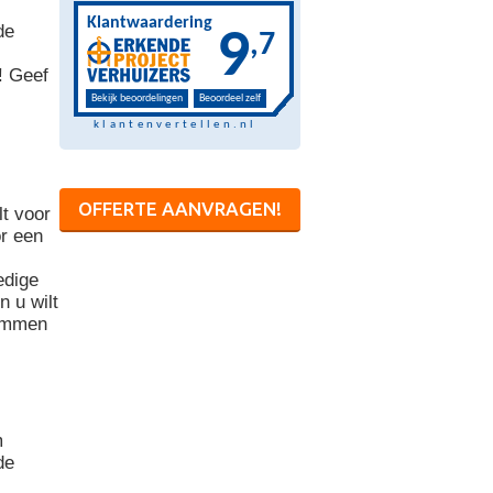
de
! Geef
OFFERTE AANVRAGEN!
t voor
or een
edige
n u wilt
dommen
m
de