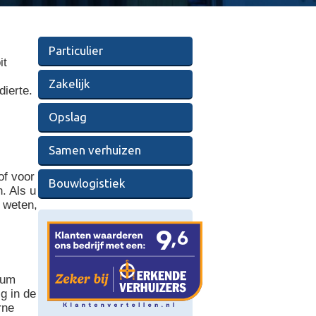
Particulier
it
Zakelijk
dierte.
Opslag
N
Samen verhuizen
of voor
Bouwlogistiek
n. Als u
 weten,
tum
g in de
rne