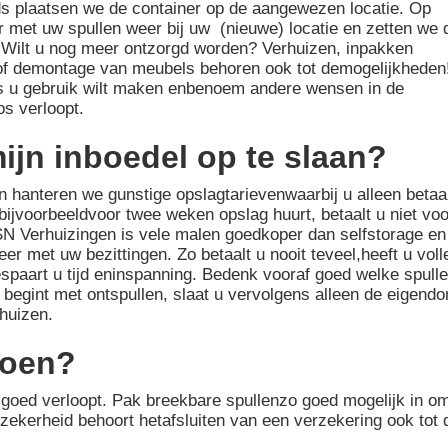
ds plaatsen we de container op de aangewezen locatie. Op
 met uw spullen weer bij uw (nieuwe) locatie en zetten we 
 Wilt u nog meer ontzorgd worden? Verhuizen, inpakken
f demontage van meubels behoren ook tot demogelijkheden
a’s u gebruik wilt maken enbenoem andere wensen in de
s verloopt.
ijn inboedel op te slaan?
 hanteren we gunstige opslagtarievenwaarbij u alleen betaal
 bijvoorbeeldvoor twee weken opslag huurt, betaalt u niet vo
N Verhuizingen is vele malen goedkoper dan selfstorage en
eer met uw bezittingen. Zo betaalt u nooit teveel,heeft u voll
espaart u tijd eninspanning. Bedenk vooraf goed welke spulle
 begint met ontspullen, slaat u vervolgens alleen de eigen
rhuizen.
doen?
s goed verloopt. Pak breekbare spullenzo goed mogelijk in o
zekerheid behoort hetafsluiten van een verzekering ook tot 