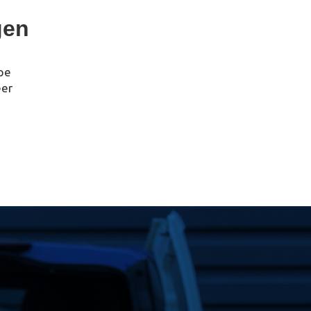
gen
pe
eer