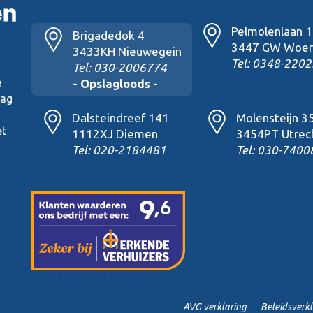
Pelmolenlaan 
Brigadedok 4
3447 GW Woer
3433KH Nieuwegein
Tel: 0348-2202
Tel: 030-2006774
e
- Opslagloods -
lag
Dalsteindreef 141
Molensteijn 3
et
1112XJ Diemen
3454PT Utrec
Tel: 020-2184481
Tel: 030-7400
AVG verklaring
Beleidsverk