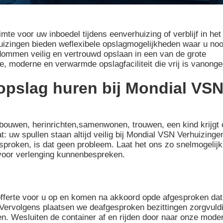
te voor uw inboedel tijdens eenverhuizing of verblijf in het
uizingen bieden weflexibele opslagmogelijkheden waar u noo
dommen veilig en vertrouwd opslaan in een van de grote
e, moderne en verwarmde opslagfaciliteit die vrij is vanonge
opslag huren bij Mondial VS
erbouwen, herinrichten,samenwonen, trouwen, een kind krijgt 
t: uw spullen staan altijd veilig bij Mondial VSN Verhuizinge
sproken, is dat geen probleem. Laat het ons zo snelmogelijk
 voor verlenging kunnenbespreken.
offerte voor u op en komen na akkoord opde afgesproken da
Vervolgens plaatsen we deafgesproken bezittingen zorgvuldi
n. Wesluiten de container af en rijden door naar onze mode