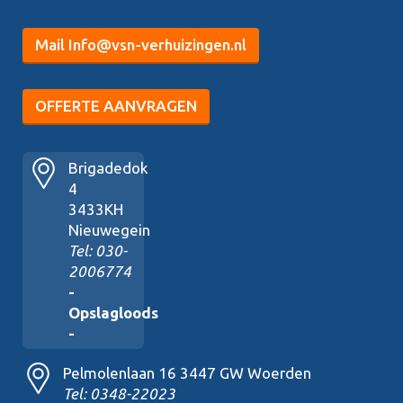
Mail Info@vsn-verhuizingen.nl
OFFERTE AANVRAGEN
Brigadedok
4
3433KH
Nieuwegein
Tel: 030-
2006774
-
Opslagloods
-
Pelmolenlaan 16 3447 GW Woerden
Tel: 0348-22023